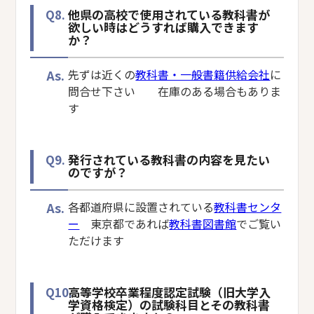
Q8.
他県の高校で使用されている教科書が
欲しい時はどうすれば購入できます
か？
As.
先ずは近くの
教科書・一般書籍供給会社
に
問合せ下さい 在庫のある場合もありま
す
Q9.
発行されている教科書の内容を見たい
のですが？
As.
各都道府県に設置されている
教科書センタ
ー
東京都であれば
教科書図書館
でご覧い
ただけます
Q10.
高等学校卒業程度認定試験（旧大学入
学資格検定）の試験科目とその教科書